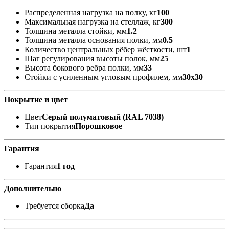
Распределенная нагрузка на полку, кг
100
Максимальная нагрузка на стеллаж, кг
300
Толщина металла стойки, мм
1.2
Толщина металла основания полки, мм
0.5
Количество центральных рёбер жёсткости, шт
1
Шаг регулирования высоты полок, мм
25
Высота бокового ребра полки, мм
33
Стойки с усиленным угловым профилем, мм
30x30
Покрытие и цвет
Цвет
Серый полуматовый (RAL 7038)
Тип покрытия
Порошковое
Гарантия
Гарантия
1 год
Дополнительно
Требуется сборка
Да