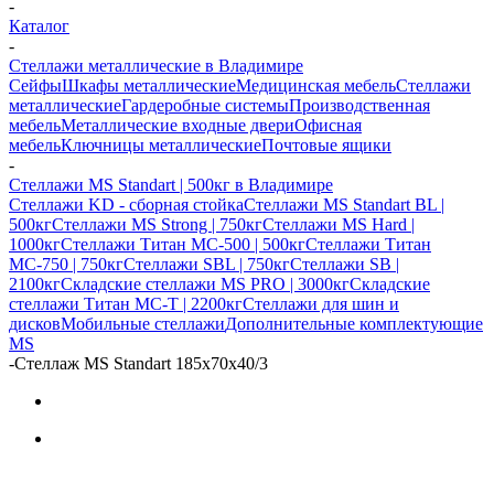
-
Каталог
-
Стеллажи металлические в Владимире
Сейфы
Шкафы металлические
Медицинская мебель
Стеллажи
металлические
Гардеробные системы
Производственная
мебель
Металлические входные двери
Офисная
мебель
Ключницы металлические
Почтовые ящики
-
Стеллажи MS Standart | 500кг в Владимире
Стеллажи KD - сборная стойка
Стеллажи MS Standart BL |
500кг
Стеллажи MS Strong | 750кг
Стеллажи MS Hard |
1000кг
Стеллажи Титан МС-500 | 500кг
Стеллажи Титан
МС-750 | 750кг
Стеллажи SBL | 750кг
Стеллажи SB |
2100кг
Складские стеллажи MS PRO | 3000кг
Складские
стеллажи Титан МС-Т | 2200кг
Стеллажи для шин и
дисков
Мобильные стеллажи
Дополнительные комплектующие
MS
-
Стеллаж MS Standart 185x70x40/3